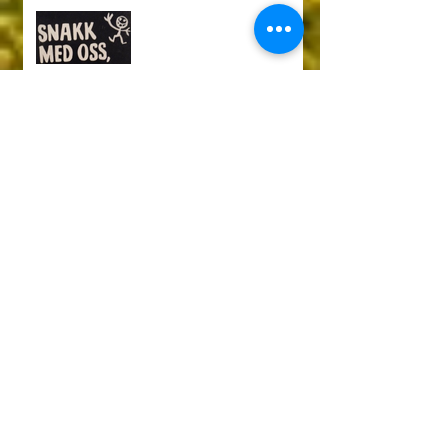
Snakk med oss
Gave til Erik Physiotherapy
and Counseling Center
Archive
februar 2020
(1)
1 innlegg
oktober 2019
(1)
1 innlegg
desember 2017
(1)
1 innlegg
mai 2017
(2)
2 innlegg
mars 2017
(1)
1 innlegg
juni 2016
(6)
6 innlegg
Search By Tags