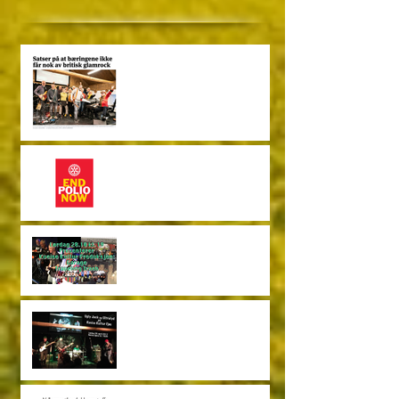
Rocket Man blir hedret på
Kveise
Polio Konsert
28.10.17 Konsert med
Garage og Traveling Trash
Ugly Jack og Ultralyd
29.04.2017