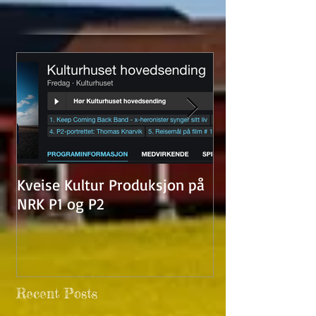
Kveise Kultur Produksjon på
Kunstutstilling
NRK P1 og P2
Recent Posts