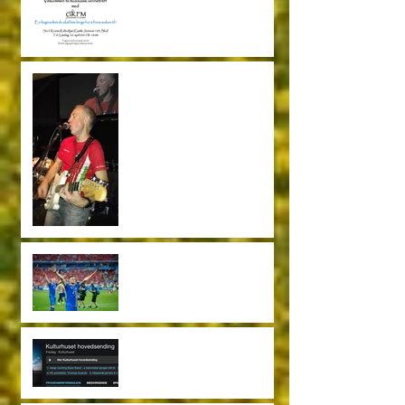
Gutteklubben Friskt Mot
22.04.2017
Årlig Garage konsert
26.11.2016
Island - England på Fjøset
Kveise Kultur Produksjon på
NRK P1 og P2