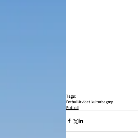
Tags:
Fotball
Utvidet kulturbegrep
Fotball