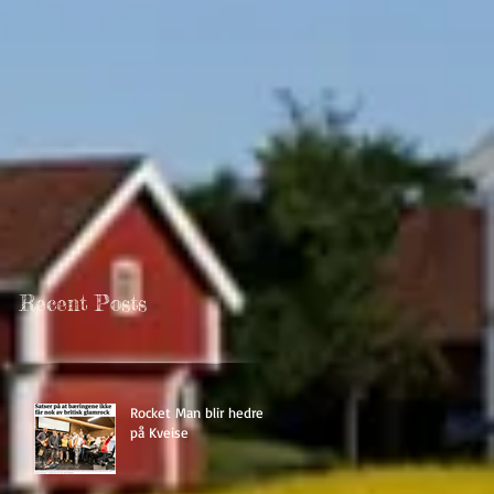
Recent Posts
Rocket Man blir hedret
på Kveise