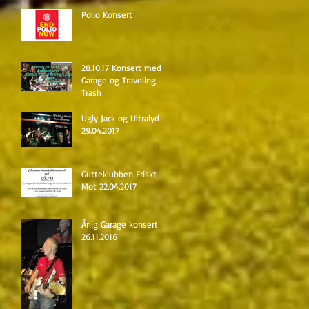
Polio Konsert
28.10.17 Konsert med
Garage og Traveling
Trash
Ugly Jack og Ultralyd
29.04.2017
Gutteklubben Friskt
Mot 22.04.2017
Årlig Garage konsert
26.11.2016