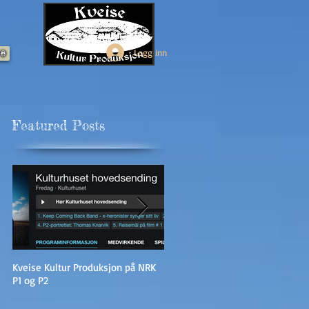
Logg inn
Featured Posts
Kveise Kultur Produksjon på NRK
Kunstutstilling på Kveise
P1 og P2