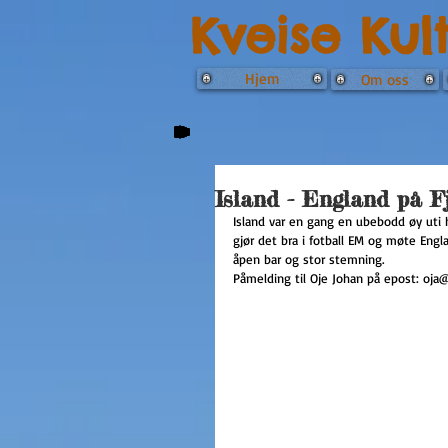
Kveise Kul
Hjem
Om oss
Island - England på F
Island var en gang en ubebodd øy uti
gjør det bra i fotball EM og møte Englan
åpen bar og stor stemning.
Påmelding til Oje Johan på epost: oja