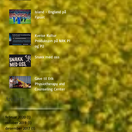
Island - England på
Fjøset
Kveise Kultur
Produksjon på NRK P1
og P2
Snakk med oss
Gave til Erik
Physiotherapy and
Counseling Center
Archive
februar 2020
(1)
1 innlegg
oktober 2019
(1)
1 innlegg
desember 2017
(1)
1 innlegg