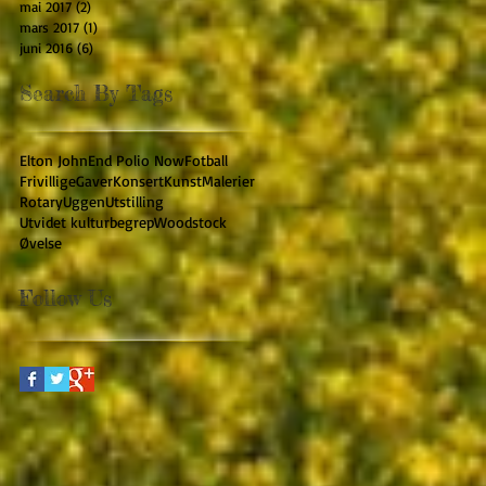
mai 2017
(2)
2 innlegg
mars 2017
(1)
1 innlegg
juni 2016
(6)
6 innlegg
Search By Tags
Elton John
End Polio Now
Fotball
Frivillige
Gaver
Konsert
Kunst
Malerier
Rotary
Uggen
Utstilling
Utvidet kulturbegrep
Woodstock
Øvelse
Follow Us