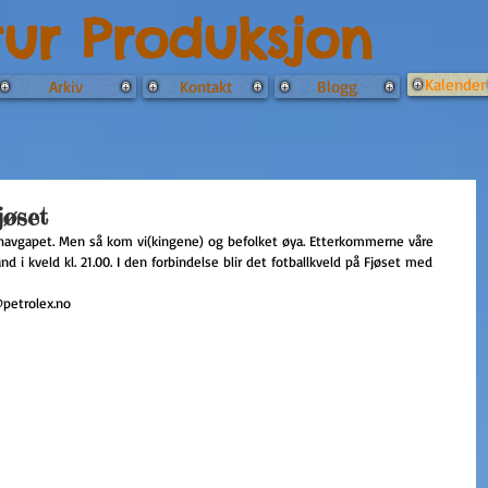
tur Produksjon
Kalender
Arkiv
Kontakt
Blogg
jøset
 havgapet. Men så kom vi(kingene) og befolket øya. Etterkommerne våre 
d i kveld kl. 21.00. I den forbindelse blir det fotballkveld på Fjøset med 
@petrolex.no