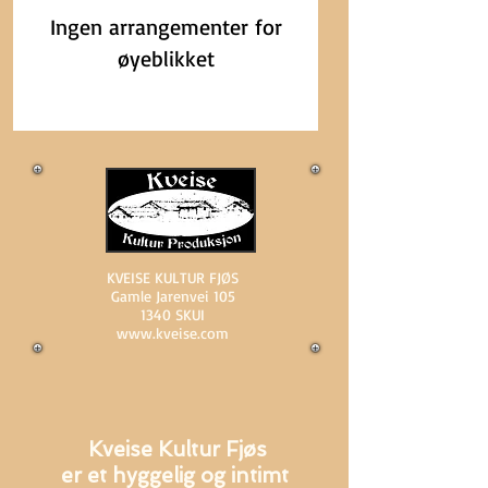
Ingen arrangementer for
øyeblikket
KVEISE KULTUR FJØS
Gamle Jarenvei 105
1340 SKUI
www.kveise.com
Kveise Kultur Fjøs
er et hyggelig og intimt