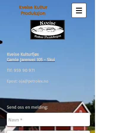
Kveise Kultur
Produksjon
Kveise Kulturfjøs
Gamle Jarenvei 105 - Skui
Tlf:
959 90 971
Epost:
oja@petrolex.no
Send oss en melding: