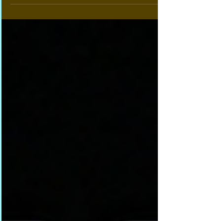
partnere startet i 1988 ”The Global Polio
Eradication Initiative”, i Rotary kalt ”Polio...