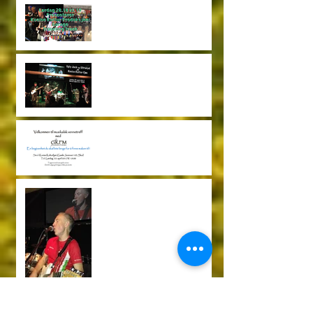
28.10.17 Konsert med
Garage og Traveling Trash
Ugly Jack og Ultralyd
29.04.2017
Gutteklubben Friskt Mot
22.04.2017
Årlig Garage konsert
26.11.2016