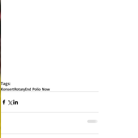
Tags:
Konsert
Rotary
End Polio Now