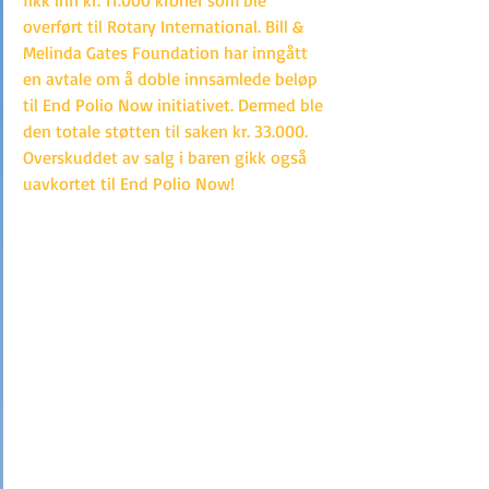
fikk inn kr. 11.000 kroner som ble 
overført til Rotary International. Bill & 
Melinda Gates Foundation har inngått 
en avtale om å doble innsamlede beløp 
til End Polio Now initiativet. Dermed ble 
den totale støtten til saken kr. 33.000. 
Overskuddet av salg i baren gikk også 
uavkortet til End Polio Now!