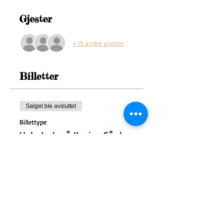
Gjester
+15 andre gjester
Billetter
Salget ble avsluttet
Billettype
Ugly Jack på Kveise Gård
Mer informasjon
Pris
150,00 kr